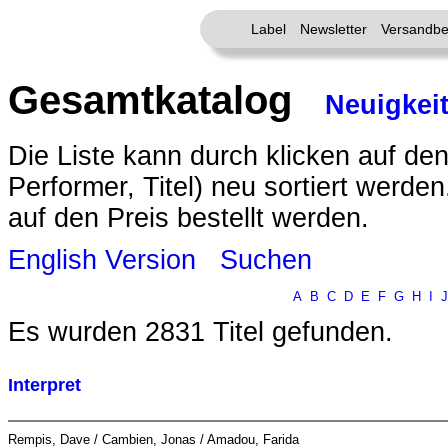
Label
Newsletter
Versandbe
Gesamtkatalog
Neuigkei
Die Liste kann durch klicken auf den
Performer, Titel) neu sortiert werde
auf den Preis bestellt werden.
English Version
Suchen
A
B
C
D
E
F
G
H
I
J
Es wurden 2831 Titel gefunden.
Interpret
Rempis, Dave / Cambien, Jonas / Amadou, Farida