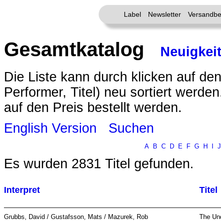
Label
Newsletter
Versandbe
Gesamtkatalog
Neuigkei
Die Liste kann durch klicken auf den
Performer, Titel) neu sortiert werde
auf den Preis bestellt werden.
English Version
Suchen
A
B
C
D
E
F
G
H
I
J
Es wurden 2831 Titel gefunden.
Interpret
Titel
Grubbs, David / Gustafsson, Mats / Mazurek, Rob
The Un