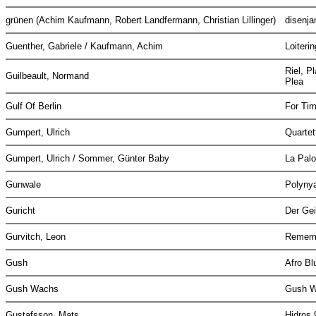
grünen (Achim Kaufmann, Robert Landfermann, Christian Lillinger)
disenj
Guenther, Gabriele / Kaufmann, Achim
Loiteri
Riel, P
Guilbeault, Normand
Plea
Gulf Of Berlin
For Ti
Gumpert, Ulrich
Quarte
Gumpert, Ulrich / Sommer, Günter Baby
La Pal
Gunwale
Polyny
Guricht
Der Ge
Gurvitch, Leon
Remem
Gush
Afro B
Gush Wachs
Gush 
Gustafsson, Mats
Hidros 