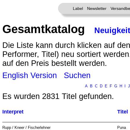
Label
Newsletter
Versandbe
Gesamtkatalog
Neuigkei
Die Liste kann durch klicken auf den
Performer, Titel) neu sortiert werde
auf den Preis bestellt werden.
English Version
Suchen
A
B
C
D
E
F
G
H
I
J
Es wurden 2831 Titel gefunden.
Interpret
Titel
Rupp / Kneer / Fischerlehner
Puna