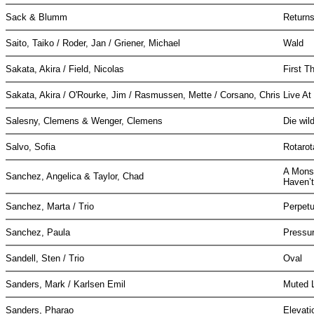
Sack & Blumm
Return
Saito, Taiko / Roder, Jan / Griener, Michael
Wald
Sakata, Akira / Field, Nicolas
First T
Sakata, Akira / O'Rourke, Jim / Rasmussen, Mette / Corsano, Chris
Live A
Salesny, Clemens & Wenger, Clemens
Die wil
Salvo, Sofia
Rotaro
A Monst
Sanchez, Angelica & Taylor, Chad
Haven’
Sanchez, Marta / Trio
Perpetu
Sanchez, Paula
Pressu
Sandell, Sten / Trio
Oval
Sanders, Mark / Karlsen Emil
Muted 
Sanders, Pharao
Elevat