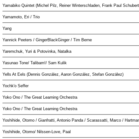
Yamabiko Quintet (Michel Pilz, Reiner Winterschladen, Frank Paul Schuber
Yamamoto, Eri / Trio
Yang
Yannick Peeters / GingerBlackGinger / Tim Berne
Yaremchuk, Yuri & Potovinka, Natalka
Yasunao Tone/ Talibam!/ Sam Kulik
Yells At Eels (Dennis González, Aaron González, Stefan González)
Yochk'o Seffer
Yoko Ono / The Great Learning Orchestra
Yoko Ono / The Great Learning Orchestra
Yoshihide, Otomo / Gianfratti, Antonio Panda / Scarassatti, Marco / Hartm
Yoshihide, Otomo/ Nilssen-Love, Paal