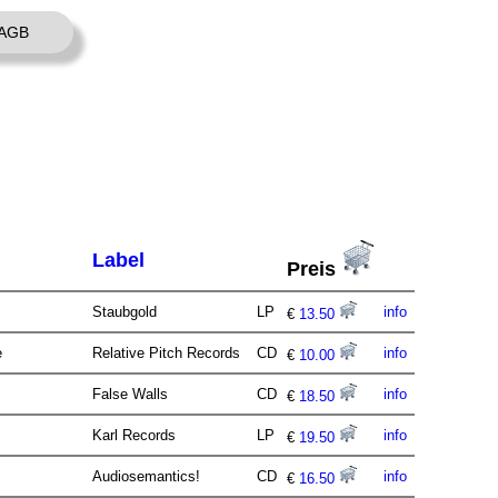
AGB
Label
Preis
Staubgold
LP
info
€
13.50
e
Relative Pitch Records
CD
info
€
10.00
False Walls
CD
info
€
18.50
Karl Records
LP
info
€
19.50
Audiosemantics!
CD
info
€
16.50