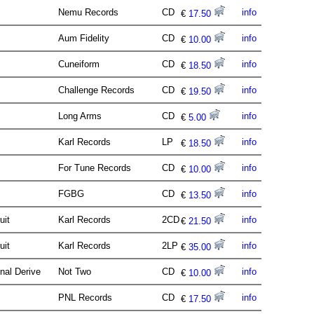
Nemu Records
CD
info
€
17.50
Aum Fidelity
CD
info
€
10.00
Cuneiform
CD
info
€
18.50
Challenge Records
CD
info
€
19.50
Long Arms
CD
info
€
5.00
Karl Records
LP
info
€
18.50
For Tune Records
CD
info
€
10.00
FGBG
CD
info
€
13.50
uit
Karl Records
2CD
info
€
21.50
uit
Karl Records
2LP
info
€
35.00
nal Derive
Not Two
CD
info
€
10.00
PNL Records
CD
info
€
17.50