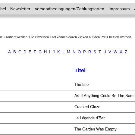
bel
Newsletter
Versandbedingungen/Zahlungsarten
Impressum
neu sortiert werden. Die einzelnen Titel können durch klicken auf den Preis bestellt werden.
A
B
C
D
E
F
G
H
I
J
K
L
M
N
O
P
R
S
T
U
V
W
X
Z
Titel
The Isle
As If Anything Could Be The Sam
Cracked Glaze
La Légende d'Eer
The Garden Was Empty