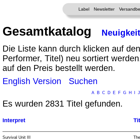
Label
Newsletter
Versandbe
Gesamtkatalog
Neuigkei
Die Liste kann durch klicken auf den
Performer, Titel) neu sortiert werde
auf den Preis bestellt werden.
English Version
Suchen
A
B
C
D
E
F
G
H
I
J
Es wurden 2831 Titel gefunden.
Interpret
Ti
Survival Unit III
The