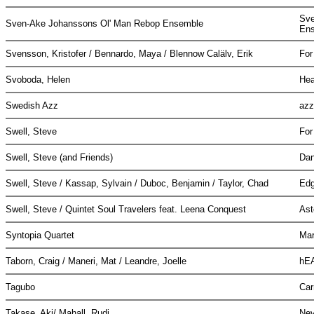
Sve
Sven-Ake Johanssons Ol' Man Rebop Ensemble
En
Svensson, Kristofer / Bennardo, Maya / Blennow Calälv, Erik
For
Svoboda, Helen
He
Swedish Azz
azz
Swell, Steve
For
Swell, Steve (and Friends)
Dan
Swell, Steve / Kassap, Sylvain / Duboc, Benjamin / Taylor, Chad
Ed
Swell, Steve / Quintet Soul Travelers feat. Leena Conquest
Ast
Syntopia Quartet
Ma
Taborn, Craig / Maneri, Mat / Leandre, Joelle
hE
Tagubo
Car
Takase, Aki/ Mahall, Rudi
Nev