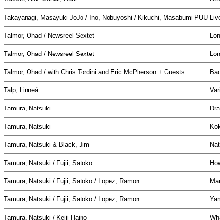
Takayanagi, Masayuki JoJo / Ino, Nobuyoshi / Kikuchi, Masabumi PUU
Liv
Talmor, Ohad / Newsreel Sextet
Lo
Talmor, Ohad / Newsreel Sextet
Lo
Talmor, Ohad / with Chris Tordini and Eric McPherson + Guests
Bac
Talp, Linneá
Var
Tamura, Natsuki
Dra
Tamura, Natsuki
Kok
Tamura, Natsuki & Black, Jim
Na
Tamura, Natsuki / Fujii, Satoko
Ho
Tamura, Natsuki / Fujii, Satoko / Lopez, Ramon
Ma
Tamura, Natsuki / Fujii, Satoko / Lopez, Ramon
Ya
Tamura, Natsuki / Keiji Haino
Wha