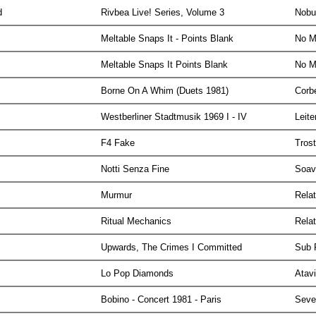
yd
Rivbea Live! Series, Volume 3
Nobu
Meltable Snaps It - Points Blank
No M
Meltable Snaps It Points Blank
No M
Borne On A Whim (Duets 1981)
Corb
Westberliner Stadtmusik 1969 I - IV
Leit
F4 Fake
Tros
Notti Senza Fine
Soa
Murmur
Rela
Ritual Mechanics
Rela
Upwards, The Crimes I Committed
Sub
Lo Pop Diamonds
Atav
Bobino - Concert 1981 - Paris
Seve