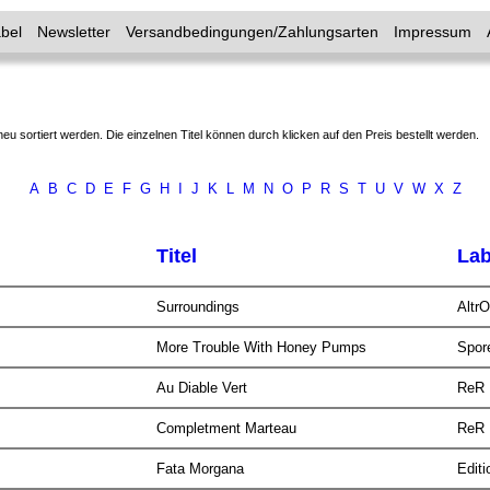
bel
Newsletter
Versandbedingungen/Zahlungsarten
Impressum
neu sortiert werden. Die einzelnen Titel können durch klicken auf den Preis bestellt werden.
A
B
C
D
E
F
G
H
I
J
K
L
M
N
O
P
R
S
T
U
V
W
X
Z
Titel
Lab
Surroundings
Altr
More Trouble With Honey Pumps
Spor
Au Diable Vert
ReR
Completment Marteau
ReR
Fata Morgana
Edit