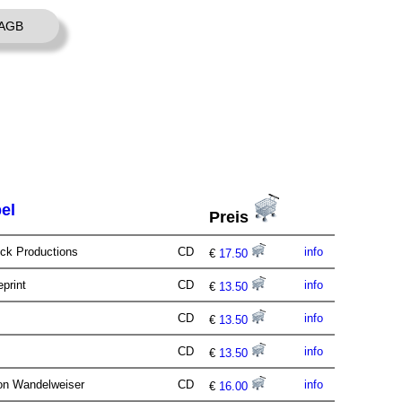
AGB
el
Preis
Ock Productions
CD
info
€
17.50
eprint
CD
info
€
13.50
CD
info
€
13.50
CD
info
€
13.50
ion Wandelweiser
CD
info
€
16.00