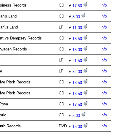
siness Records
CD
info
€
17.50
an's Land
CD
info
€
3.00
an\'s Land
LP
info
€
11.00
ett vs Dempsey Records
CD
info
€
18.50
erwagen Records
CD
info
€
18.00
t
LP
info
€
21.50
ve
LP
info
€
32.00
tive Pitch Records
CD
info
€
18.50
tive Pitch Records
CD
info
€
18.50
 Rosa
CD
info
€
17.50
istic
CD
info
€
5.00
nth Records
DVD
info
€
15.00