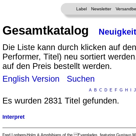
Label
Newsletter
Versandbe
Gesamtkatalog
Neuigkei
Die Liste kann durch klicken auf den
Performer, Titel) neu sortiert werde
auf den Preis bestellt werden.
English Version
Suchen
A
B
C
D
E
F
G
H
I
J
Es wurden 2831 Titel gefunden.
Interpret
Fred Lonberg-Holm & Amphibians of the Everglades, featuring Gustavo 