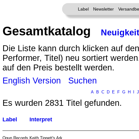
Label
Newsletter
Versandbe
Gesamtkatalog
Neuigkei
Die Liste kann durch klicken auf den
Performer, Titel) neu sortiert werde
auf den Preis bestellt werden.
English Version
Suchen
A
B
C
D
E
F
G
H
I
J
Es wurden 2831 Titel gefunden.
Label
Interpret
Ogun Records
Keith Tippett's Ark