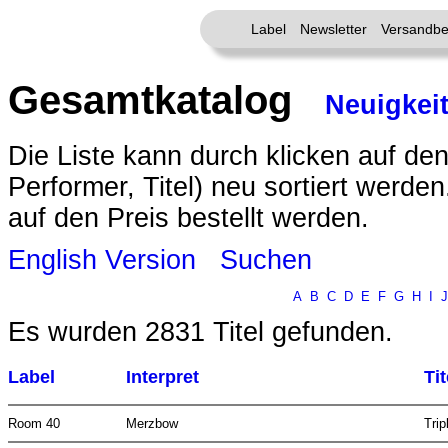
Label
Newsletter
Versandbe
Gesamtkatalog
Neuigkei
Die Liste kann durch klicken auf den
Performer, Titel) neu sortiert werde
auf den Preis bestellt werden.
English Version
Suchen
A
B
C
D
E
F
G
H
I
J
Es wurden 2831 Titel gefunden.
Label
Interpret
Tit
Room 40
Merzbow
Tri