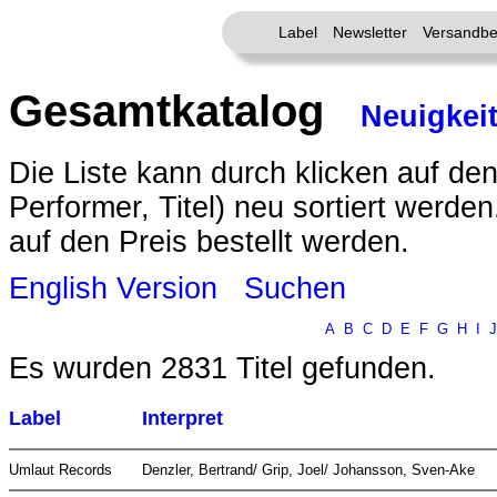
Label
Newsletter
Versandbe
Gesamtkatalog
Neuigkei
Die Liste kann durch klicken auf den
Performer, Titel) neu sortiert werde
auf den Preis bestellt werden.
English Version
Suchen
A
B
C
D
E
F
G
H
I
J
Es wurden 2831 Titel gefunden.
Label
Interpret
Umlaut Records
Denzler, Bertrand/ Grip, Joel/ Johansson, Sven-Ake