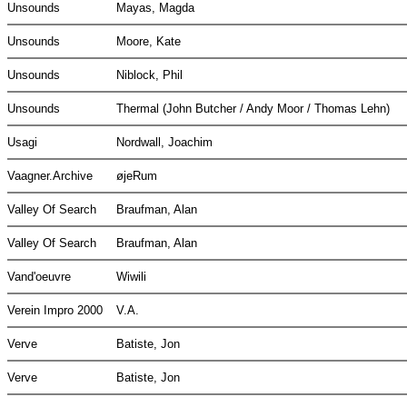
Unsounds
Mayas, Magda
Unsounds
Moore, Kate
Unsounds
Niblock, Phil
Unsounds
Thermal (John Butcher / Andy Moor / Thomas Lehn)
Usagi
Nordwall, Joachim
Vaagner.Archive
øjeRum
Valley Of Search
Braufman, Alan
Valley Of Search
Braufman, Alan
Vand'oeuvre
Wiwili
Verein Impro 2000
V.A.
Verve
Batiste, Jon
Verve
Batiste, Jon