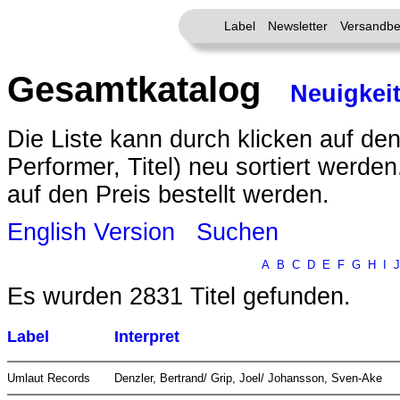
Label
Newsletter
Versandbe
Gesamtkatalog
Neuigkei
Die Liste kann durch klicken auf den
Performer, Titel) neu sortiert werde
auf den Preis bestellt werden.
English Version
Suchen
A
B
C
D
E
F
G
H
I
J
Es wurden 2831 Titel gefunden.
Label
Interpret
Umlaut Records
Denzler, Bertrand/ Grip, Joel/ Johansson, Sven-Ake