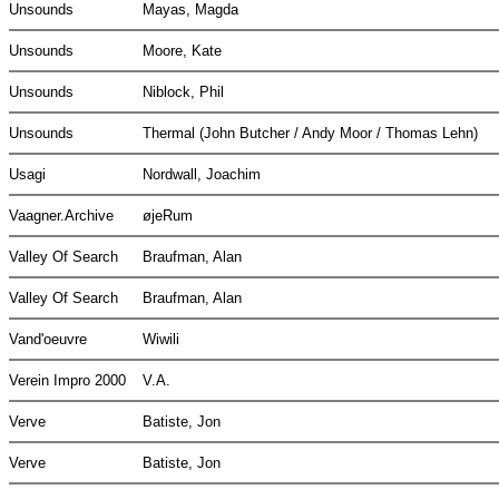
Unsounds
Mayas, Magda
Unsounds
Moore, Kate
Unsounds
Niblock, Phil
Unsounds
Thermal (John Butcher / Andy Moor / Thomas Lehn)
Usagi
Nordwall, Joachim
Vaagner.Archive
øjeRum
Valley Of Search
Braufman, Alan
Valley Of Search
Braufman, Alan
Vand'oeuvre
Wiwili
Verein Impro 2000
V.A.
Verve
Batiste, Jon
Verve
Batiste, Jon