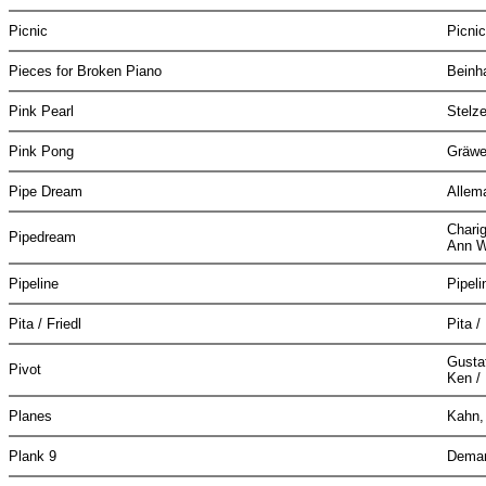
Picnic
Picni
Pieces for Broken Piano
Beinh
Pink Pearl
Stelz
Pink Pong
Gräwe
Pipe Dream
Allem
Charig
Pipedream
Ann W
Pipeline
Pipel
Pita / Friedl
Pita /
Gusta
Pivot
Ken /
Planes
Kahn,
Plank 9
Deman