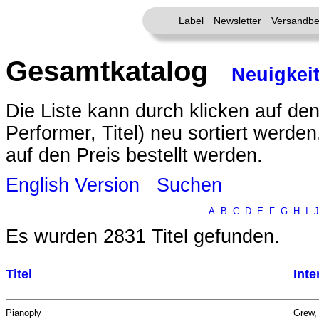
Label
Newsletter
Versandbe
Gesamtkatalog
Neuigkei
Die Liste kann durch klicken auf den
Performer, Titel) neu sortiert werde
auf den Preis bestellt werden.
English Version
Suchen
A
B
C
D
E
F
G
H
I
J
Es wurden 2831 Titel gefunden.
Titel
Inte
Pianoply
Grew,