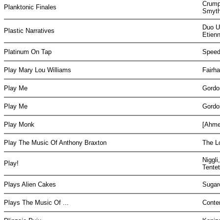
Crump,
Planktonic Finales
Smyth
Duo U
Plastic Narratives
Etien
Platinum On Tap
Speed,
Play Mary Lou Williams
Fairh
Play Me
Gordo
Play Me
Gordo
Play Monk
[Ahm
Play The Music Of Anthony Braxton
The L
Niggli
Play!
Tente
Plays Alien Cakes
Sugar
Plays The Music Of ...
Conte