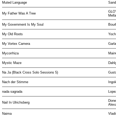
Muted Language
Sand
GLOY
My Father Was A Tree
Mell
My Government Is My Soul
Bour
My Old Roots
Yoch
My Vortex Camera
Garl
Mycorrhiza
Main
Mystic Maze
Dahl
Na Ja (Black Cross Solo Sessions 5)
Gust
Nach der Stimme
Ingo
nada sagrada
Lope
Done
Nail In Ulrichsberg
Alex
Naima
Vlad