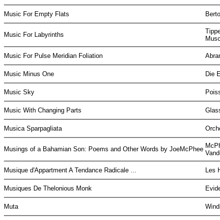
Music For Empty Flats
Berto
Tippe
Music For Labyrinths
Musc
Music For Pulse Meridian Foliation
Abra
Music Minus One
Die 
Music Sky
Pois
Music With Changing Parts
Glass
Musica Sparpagliata
Orch
McPh
Musings of a Bahamian Son: Poems and Other Words by JoeMcPhee
Vand
Musique d'Appartment A Tendance Radicale ...
Les 
Musiques De Thelonious Monk
Evid
Muta
Wind