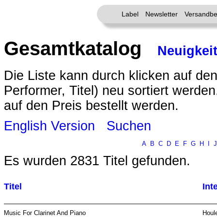
Label
Newsletter
Versandbe
Gesamtkatalog
Neuigkei
Die Liste kann durch klicken auf den
Performer, Titel) neu sortiert werde
auf den Preis bestellt werden.
English Version
Suchen
A
B
C
D
E
F
G
H
I
J
Es wurden 2831 Titel gefunden.
Titel
Int
Music For Clarinet And Piano
Houl