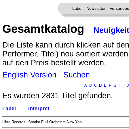
Label
Newsletter
Versandbe
Gesamtkatalog
Neuigkei
Die Liste kann durch klicken auf den
Performer, Titel) neu sortiert werde
auf den Preis bestellt werden.
English Version
Suchen
A
B
C
D
E
F
G
H
I
J
Es wurden 2831 Titel gefunden.
Label
Interpret
Libra Records
Satoko Fujii Orchestra New York