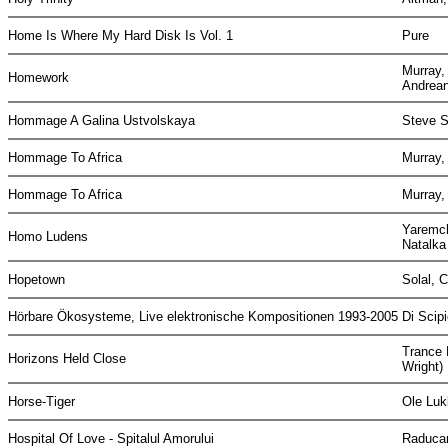
Home Is Where My Hard Disk Is Vol. 1
Pure
Murray,
Homework
Andrean
Hommage A Galina Ustvolskaya
Steve S
Hommage To Africa
Murray
Hommage To Africa
Murray
Yaremch
Homo Ludens
Natalk
Hopetown
Solal, 
Hörbare Ökosysteme, Live elektronische Kompositionen 1993-2005
Di Scip
Trance 
Horizons Held Close
Wright)
Horse-Tiger
Ole Lu
Hospital Of Love - Spitalul Amorului
Raduca