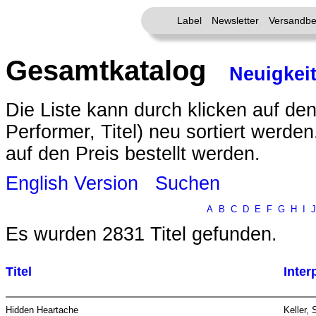
Label
Newsletter
Versandbe
Gesamtkatalog
Neuigkei
Die Liste kann durch klicken auf den
Performer, Titel) neu sortiert werde
auf den Preis bestellt werden.
English Version
Suchen
A
B
C
D
E
F
G
H
I
J
Es wurden 2831 Titel gefunden.
Titel
Inter
Hidden Heartache
Keller,