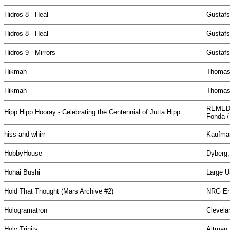
Hidros 8 - Heal
Gustaf
Hidros 8 - Heal
Gustaf
Hidros 9 - Mirrors
Gustaf
Hikmah
Thomas
Hikmah
Thomas
REMEDY
Hipp Hipp Hooray - Celebrating the Centennial of Jutta Hipp
Fonda /
hiss and whirr
Kaufman
HobbyHouse
Dyberg, 
Hohai Bushi
Large U
Hold That Thought (Mars Archive #2)
NRG E
Hologramatron
Clevela
Holy Trinity
Altman,