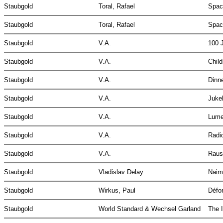
Staubgold
Toral, Rafael
Spa
Staubgold
Toral, Rafael
Spac
Staubgold
V.A.
100 
Staubgold
V.A.
Chil
Staubgold
V.A.
Dinn
Staubgold
V.A.
Juke
Staubgold
V.A.
Lum
Staubgold
V.A.
Radi
Staubgold
V.A.
Raus
Staubgold
Vladislav Delay
Nai
Staubgold
Wirkus, Paul
Défo
Staubgold
World Standard & Wechsel Garland
The 