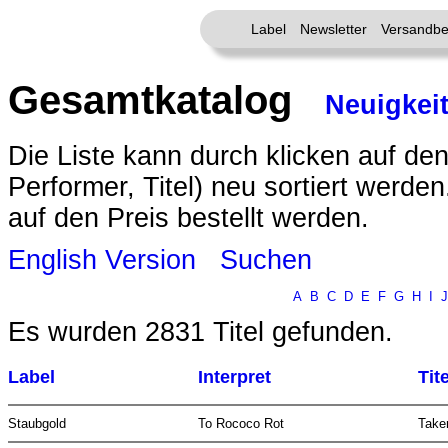
Label
Newsletter
Versandbe
Gesamtkatalog
Neuigkei
Die Liste kann durch klicken auf den
Performer, Titel) neu sortiert werde
auf den Preis bestellt werden.
English Version
Suchen
A
B
C
D
E
F
G
H
I
J
Es wurden 2831 Titel gefunden.
Label
Interpret
Tite
Staubgold
To Rococo Rot
Take