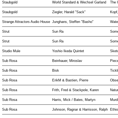
Staubgold
World Standard & Wechsel Garland
The 
Staubgold
Ziegler, Harald "Sack"
Kopf
Strange Attractors Audio House
Junghans, Steffen "Basho"
Wate
Strut
Sun Ra
Some
Strut
Sun Ra
Some
Studio Mule
Yoshio Ikeda Quintet
Sket
Sub Rosa
Beinhauer, Miroslav
Piec
Sub Rosa
Bisk
Tick
Sub Rosa
ErikM & Bastien, Pierre
Obse
Sub Rosa
Frith, Fred & Stackpole, Karen
Natu
Sub Rosa
Harris, Mick / Bates, Martyn
Murd
Sub Rosa
Johnson, Ragnar & Harrisson, Ralph
Ethi