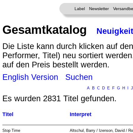
Label
Newsletter
Versandbe
Gesamtkatalog
Neuigkei
Die Liste kann durch klicken auf den
Performer, Titel) neu sortiert werde
auf den Preis bestellt werden.
English Version
Suchen
A
B
C
D
E
F
G
H
I
J
Es wurden 2831 Titel gefunden.
Titel
Interpret
Stop Time
Altschul, Barry / Izenson, David / R