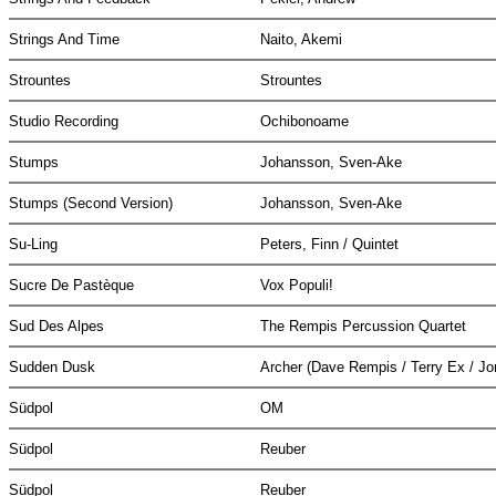
Strings And Time
Naito, Akemi
Strountes
Strountes
Studio Recording
Ochibonoame
Stumps
Johansson, Sven-Ake
Stumps (Second Version)
Johansson, Sven-Ake
Su-Ling
Peters, Finn / Quintet
Sucre De Pastèque
Vox Populi!
Sud Des Alpes
The Rempis Percussion Quartet
Sudden Dusk
Archer (Dave Rempis / Terry Ex / J
Südpol
OM
Südpol
Reuber
Südpol
Reuber