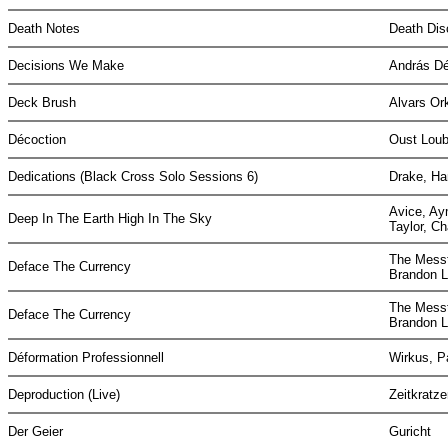
Death Notes
Death Di
Decisions We Make
András D
Deck Brush
Alvars Or
Décoction
Oust Lou
Dedications (Black Cross Solo Sessions 6)
Drake, H
Avice, Aym
Deep In The Earth High In The Sky
Taylor, C
The Mess
Deface The Currency
Brandon 
The Mess
Deface The Currency
Brandon 
Déformation Professionnell
Wirkus, P
Deproduction (Live)
Zeitkratz
Der Geier
Guricht