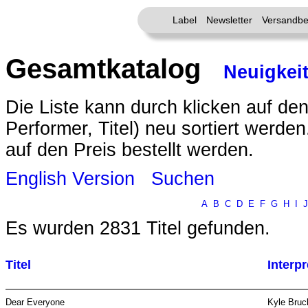
Label
Newsletter
Versandbe
Gesamtkatalog
Neuigkei
Die Liste kann durch klicken auf den
Performer, Titel) neu sortiert werde
auf den Preis bestellt werden.
English Version
Suchen
A
B
C
D
E
F
G
H
I
J
Es wurden 2831 Titel gefunden.
Titel
Interpr
Dear Everyone
Kyle Bruc