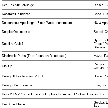
Des Pas Sur LaNneige
Risser, E
Desatornill á ndonos
Bass, Lu
Descântecul Apei Negre (Black Water Incantation)
NU & Apa
Despite Obstaclesis
Speed, Ch
Dyani, Jo
Detail at Club 7
Frode / P
Stevens,
Diachronic Paths (Transformation Discourses)
Mazur, Raf
Rempis, D
Dial Up
Corsano, 
Dialog Of Landscapes Vol. 05
Holger Rö
Dialoghi Del Presente
Cilio, Luc
Diary 2005-2015 - Yuko Yamaoka plays the music of Satoko Fujii
Satoko Fu
Gordoa, E
Die Dritte Ebene
Åke