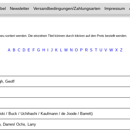
bel
Newsletter
Versandbedingungen/Zahlungsarten
Impressum
neu sortiert werden. Die einzelnen Titel können durch klicken auf den Preis bestellt werden.
A
B
C
D
E
F
G
H
I
J
K
L
M
N
O
P
R
S
T
U
V
W
X
Z
gh, Geoff
ki / Buck / Uchihashi / Kaufmann / de Joode / Barrett)
, Darren/ Ochs, Larry