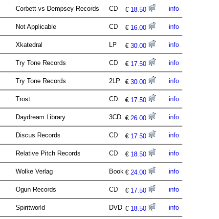
Corbett vs Dempsey Records
CD
info
€
18.50
Not Applicable
CD
info
€
16.00
Xkatedral
LP
info
€
30.00
Try Tone Records
CD
info
€
17.50
Try Tone Records
2LP
info
€
30.00
Trost
CD
info
€
17.50
Daydream Library
3CD
info
€
26.00
Discus Records
CD
info
€
17.50
Relative Pitch Records
CD
info
€
18.50
Wolke Verlag
Book
info
€
24.00
Ogun Records
CD
info
€
17.50
Spiritworld
DVD
info
€
18.50