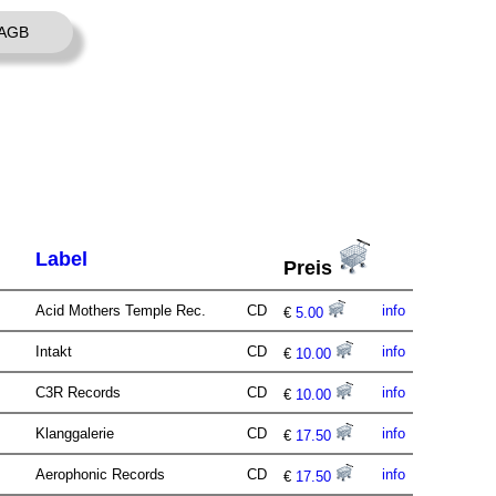
AGB
Label
Preis
Acid Mothers Temple Rec.
CD
info
€
5.00
Intakt
CD
info
€
10.00
C3R Records
CD
info
€
10.00
Klanggalerie
CD
info
€
17.50
Aerophonic Records
CD
info
€
17.50