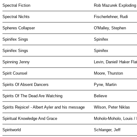
Spectral Fiction
Rob Mazurek Exploding 
Spectral Nichts
Fischerlehner, Rudi
Spheres Collapser
O'Malley, Stephen
Spinifex Sings
Spinifex
Spinifex Sings
Spinifex
Spinning Jenny
Levin, Daniel/ Haker Fla
Spirit Counsel
Moore, Thurston
Spirits Of Absent Dancers
Pyne, Martin
Spirits Of The Dead Are Watching
Believe
Spirits Rejoice! - Albert Ayler and his message
Wilson, Peter Niklas
Spiritual Knowledge And Grace
Moholo-Moholo, Louis / 
Spiritworld
Schlanger, Jeff