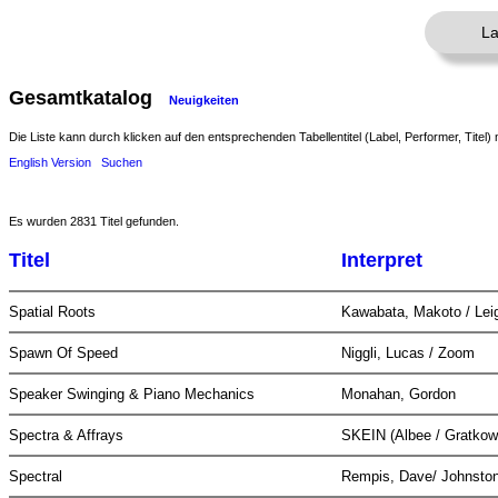
La
Gesamtkatalog
Neuigkeiten
Die Liste kann durch klicken auf den entsprechenden Tabellentitel (Label, Performer, Titel) 
English Version
Suchen
Es wurden 2831 Titel gefunden.
Titel
Interpret
Spatial Roots
Kawabata, Makoto / Lei
Spawn Of Speed
Niggli, Lucas / Zoom
Speaker Swinging & Piano Mechanics
Monahan, Gordon
Spectra & Affrays
SKEIN (Albee / Gratkows
Spectral
Rempis, Dave/ Johnston