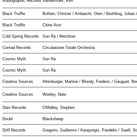
Audiographic Records
Vandermark, Ken
Black Truffle
Bothen, Christer / Ambarchi, Oren / Berthling, Johan 
Black Truffle
Cities Aviv
Cold Spring Records
Sun Ra / Merzbow
Conrad Records
Circulasione Totale Orchestra
Cosmic Myth
Sun Ra
Cosmic Myth
Sun Ra
Creative Sources
Altenburger, Martine / Blondy, Frederic / Gauguet, B
Creative Sources
Wooley, Nate
Dais Records
O'Malley, Stephen
Doubt
Blacksheep
Driff Records
Gregorio, Guillermo / Karayorgis, Pandelis / Swell, 