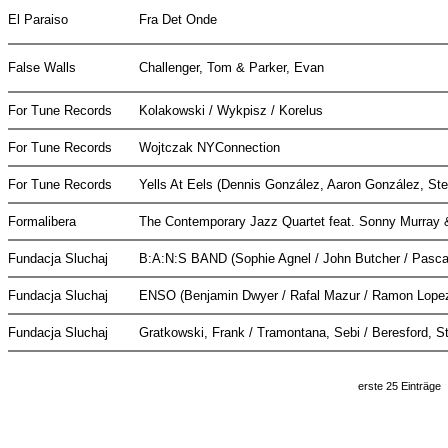
El Paraiso
Fra Det Onde
False Walls
Challenger, Tom & Parker, Evan
For Tune Records
Kolakowski / Wykpisz / Korelus
For Tune Records
Wojtczak NYConnection
For Tune Records
Yells At Eels (Dennis González, Aaron González, St
Formalibera
The Contemporary Jazz Quartet feat. Sonny Murray
Fundacja Sluchaj
B:A:N:S BAND (Sophie Agnel / John Butcher / Pascal
Fundacja Sluchaj
ENSO (Benjamin Dwyer / Rafal Mazur / Ramon Lope
Fundacja Sluchaj
Gratkowski, Frank / Tramontana, Sebi / Beresford, 
erste 25 Einträge