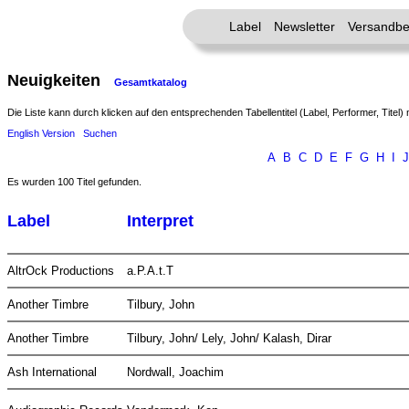
Label
Newsletter
Versandbe
Neuigkeiten
Gesamtkatalog
Die Liste kann durch klicken auf den entsprechenden Tabellentitel (Label, Performer, Titel) 
English Version
Suchen
A
B
C
D
E
F
G
H
I
J
Es wurden 100 Titel gefunden.
Label
Interpret
AltrOck Productions
a.P.A.t.T
Another Timbre
Tilbury, John
Another Timbre
Tilbury, John/ Lely, John/ Kalash, Dirar
Ash International
Nordwall, Joachim