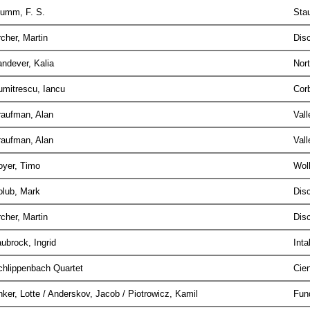
lumm, F. S.
Sta
rcher, Martin
Dis
andever, Kalia
Nor
umitrescu, Iancu
Cor
raufman, Alan
Val
raufman, Alan
Val
oyer, Timo
Wol
olub, Mark
Dis
rcher, Martin
Dis
aubrock, Ingrid
Int
chlippenbach Quartet
Cie
ker, Lotte / Anderskov, Jacob / Piotrowicz, Kamil
Fun