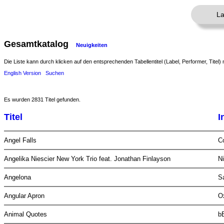
La
Gesamtkatalog
Neuigkeiten
Die Liste kann durch klicken auf den entsprechenden Tabellentitel (Label, Performer, Titel) 
English Version
Suchen
Es wurden 2831 Titel gefunden.
Titel
I
Angel Falls
C
Angelika Niescier New York Trio feat. Jonathan Finlayson
Ni
Angelona
Sa
Angular Apron
O
Animal Quotes
b