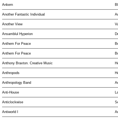
Ankern
B
Another Fantastic Individual
A
Another View
V
Ansamblul Hyperion
D
Anthem For Peace
B
Anthem For Peace
B
Anthony Braxton. Creative Music
H
Anthropods
H
Anthropology Band
A
Anti-House
L
Anticlockwise
S
Antiworld I
An