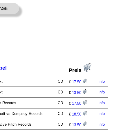
AGB
bel
Preis
akt
CD
info
€
17.50
akt
CD
info
€
13.50
ra Records
CD
info
€
17.50
bett vs Dempsey Records
CD
info
€
18.50
ative Pitch Records
CD
info
€
13.50