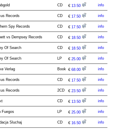
ubgold
CD
info
€
13.50
cus Records
CD
info
€
17.50
thern Spy Records
CD
info
€
17.50
bett vs Dempsey Records
CD
info
€
18.50
ley Of Search
CD
info
€
18.50
ley Of Search
LP
info
€
25.00
ke Verlag
Book
info
€
68.00
cus Records
CD
info
€
17.50
cus Records
2CD
info
€
23.50
akt
CD
info
€
13.50
n Fuegos
LP
info
€
25.00
dacja Sluchaj
CD
info
€
16.50