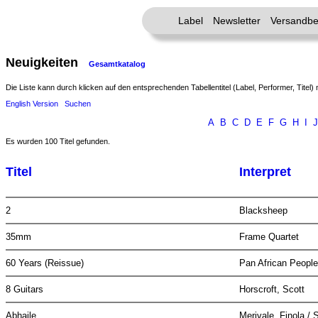
Label
Newsletter
Versandbe
Neuigkeiten
Gesamtkatalog
Die Liste kann durch klicken auf den entsprechenden Tabellentitel (Label, Performer, Titel) 
English Version
Suchen
A
B
C
D
E
F
G
H
I
J
Es wurden 100 Titel gefunden.
Titel
Interpret
2
Blacksheep
35mm
Frame Quartet
60 Years (Reissue)
Pan African Peopl
8 Guitars
Horscroft, Scott
Abhaile
Merivale, Finola / 