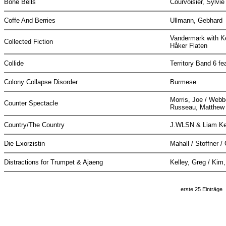
Bone Bells
Courvoisier, Sylvi
Coffe And Berries
Ullmann, Gebhard
Vandermark with Ke
Collected Fiction
Håker Flaten
Collide
Territory Band 6 f
Colony Collapse Disorder
Burmese
Morris, Joe / Webb
Counter Spectacle
Russeau, Matthe
Country/The Country
J.WLSN & Liam K
Die Exorzistin
Mahall / Stoffner /
Distractions for Trumpet & Ajaeng
Kelley, Greg / Kim
erste 25 Einträge