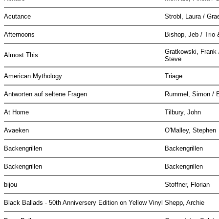
Acutance
Strobl, Laura / Gr
Afternoons
Bishop, Jeb / Trio
Gratkowski, Frank 
Almost This
Steve
American Mythology
Triage
Antworten auf seltene Fragen
Rummel, Simon /
At Home
Tilbury, John
Avaeken
O'Malley, Stephen
Backengrillen
Backengrillen
Backengrillen
Backengrillen
bijou
Stoffner, Florian
Black Ballads - 50th Anniversery Edition on Yellow Vinyl
Shepp, Archie