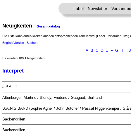
Label
Newsletter
Versandbe
Neuigkeiten
Gesamtkatalog
Die Liste kann durch klicken auf den entsprechenden Tabellentitel (Label, Performer, Titel) 
English Version
Suchen
A
B
C
D
E
F
G
H
I
J
Es wurden 100 Titel gefunden.
Interpret
a.P.A.t.T
Altenburger, Martine / Blondy, Frederic / Gauguet, Bertrand
B:A:N:S BAND (Sophie Agnel / John Butcher / Pascal Niggenkemper / Ståle
Backengrillen
Backengrillen