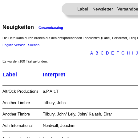
Label
Newsletter
Versandbe
Neuigkeiten
Gesamtkatalog
Die Liste kann durch klicken auf den entsprechenden Tabellentitel (Label, Performer, Titel) 
English Version
Suchen
A
B
C
D
E
F
G
H
I
J
Es wurden 100 Titel gefunden.
Label
Interpret
AltrOck Productions
a.P.A.t.T
Another Timbre
Tilbury, John
Another Timbre
Tilbury, John/ Lely, John/ Kalash, Dirar
Ash International
Nordwall, Joachim