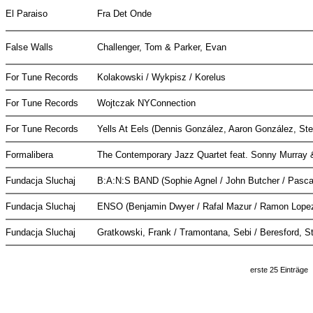
El Paraiso
Fra Det Onde
False Walls
Challenger, Tom & Parker, Evan
For Tune Records
Kolakowski / Wykpisz / Korelus
For Tune Records
Wojtczak NYConnection
For Tune Records
Yells At Eels (Dennis González, Aaron González, St
Formalibera
The Contemporary Jazz Quartet feat. Sonny Murray
Fundacja Sluchaj
B:A:N:S BAND (Sophie Agnel / John Butcher / Pascal
Fundacja Sluchaj
ENSO (Benjamin Dwyer / Rafal Mazur / Ramon Lope
Fundacja Sluchaj
Gratkowski, Frank / Tramontana, Sebi / Beresford, 
erste 25 Einträge