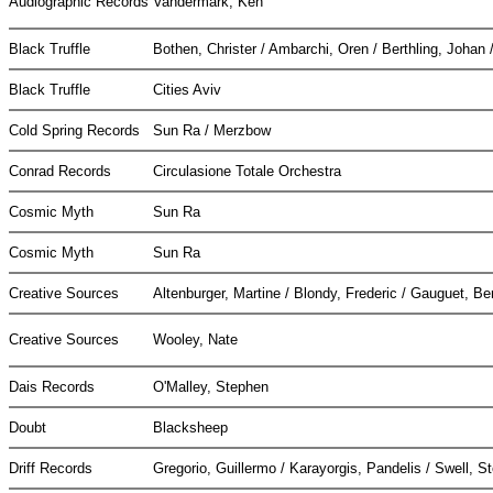
Audiographic Records
Vandermark, Ken
Black Truffle
Bothen, Christer / Ambarchi, Oren / Berthling, Johan 
Black Truffle
Cities Aviv
Cold Spring Records
Sun Ra / Merzbow
Conrad Records
Circulasione Totale Orchestra
Cosmic Myth
Sun Ra
Cosmic Myth
Sun Ra
Creative Sources
Altenburger, Martine / Blondy, Frederic / Gauguet, B
Creative Sources
Wooley, Nate
Dais Records
O'Malley, Stephen
Doubt
Blacksheep
Driff Records
Gregorio, Guillermo / Karayorgis, Pandelis / Swell, 