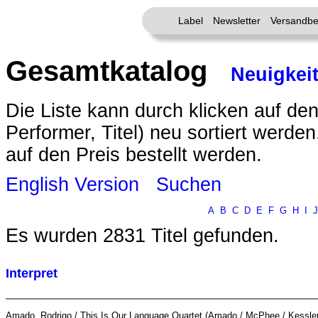
Label
Newsletter
Versandbe
Gesamtkatalog
Neuigkei
Die Liste kann durch klicken auf den
Performer, Titel) neu sortiert werde
auf den Preis bestellt werden.
English Version
Suchen
A
B
C
D
E
F
G
H
I
J
Es wurden 2831 Titel gefunden.
Interpret
Amado, Rodrigo / This Is Our Language Quartet (Amado / McPhee / Kessle