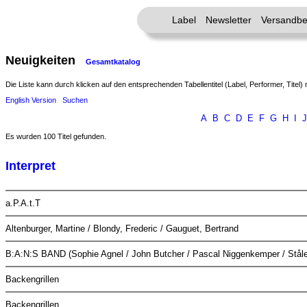
Label
Newsletter
Versandbe
Neuigkeiten
Gesamtkatalog
Die Liste kann durch klicken auf den entsprechenden Tabellentitel (Label, Performer, Titel) 
English Version
Suchen
A
B
C
D
E
F
G
H
I
J
Es wurden 100 Titel gefunden.
Interpret
a.P.A.t.T
Altenburger, Martine / Blondy, Frederic / Gauguet, Bertrand
B:A:N:S BAND (Sophie Agnel / John Butcher / Pascal Niggenkemper / Ståle
Backengrillen
Backengrillen