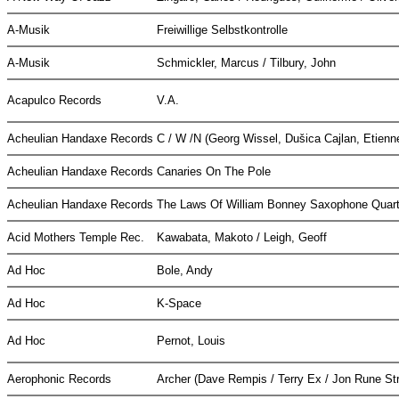
A-Musik
Freiwillige Selbstkontrolle
A-Musik
Schmickler, Marcus / Tilbury, John
Acapulco Records
V.A.
Acheulian Handaxe Records
C / W /N (Georg Wissel, Dušica Cajlan, Etienn
Acheulian Handaxe Records
Canaries On The Pole
Acheulian Handaxe Records
The Laws Of William Bonney Saxophone Quar
Acid Mothers Temple Rec.
Kawabata, Makoto / Leigh, Geoff
Ad Hoc
Bole, Andy
Ad Hoc
K-Space
Ad Hoc
Pernot, Louis
Aerophonic Records
Archer (Dave Rempis / Terry Ex / Jon Rune St