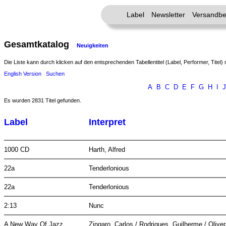
Label
Newsletter
Versandbe
Gesamtkatalog
Neuigkeiten
Die Liste kann durch klicken auf den entsprechenden Tabellentitel (Label, Performer, Titel) 
English Version
Suchen
A
B
C
D
E
F
G
H
I
J
Es wurden 2831 Titel gefunden.
Label
Interpret
1000 CD
Harth, Alfred
22a
Tenderlonious
22a
Tenderlonious
2:13
Nunc
A New Way Of Jazz
Zingaro, Carlos / Rodrigues, Guilherme / Olive