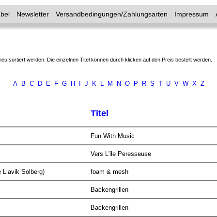
bel
Newsletter
Versandbedingungen/Zahlungsarten
Impressum
neu sortiert werden. Die einzelnen Titel können durch klicken auf den Preis bestellt werden.
A
B
C
D
E
F
G
H
I
J
K
L
M
N
O
P
R
S
T
U
V
W
X
Z
Titel
Fun With Music
Vers L'ile Peresseuse
 Liavik Solberg)
foam & mesh
Backengrillen
Backengrillen