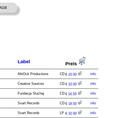
AGB
Label
Preis
AltrOck Productions
CD
info
€
10.00
Creative Sources
CD
info
€
10.00
Fundacja Sluchaj
CD
info
€
16.50
Svart Records
CD
info
€
18.50
Svart Records
LP
info
€
32.00