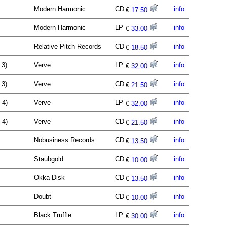
Modern Harmonic
CD
info
€
17.50
Modern Harmonic
LP
info
€
33.00
Relative Pitch Records
CD
info
€
18.50
. 3)
Verve
LP
info
€
32.00
. 3)
Verve
CD
info
€
21.50
. 4)
Verve
LP
info
€
32.00
. 4)
Verve
CD
info
€
21.50
Nobusiness Records
CD
info
€
13.50
Staubgold
CD
info
€
10.00
Okka Disk
CD
info
€
13.50
Doubt
CD
info
€
10.00
Black Truffle
LP
info
€
30.00