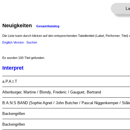
La
Neuigkeiten
Gesamtkatalog
Die Liste kann durch klicken auf den entsprechenden Tabellentitel (Label, Performer, Titel) 
English Version
Suchen
Es wurden 100 Titel gefunden.
Interpret
a.P.A.t.T
Altenburger, Martine / Blondy, Frederic / Gauguet, Bertrand
B:A:N:S BAND (Sophie Agnel / John Butcher / Pascal Niggenkemper / Ståle
Backengrillen
Backengrillen