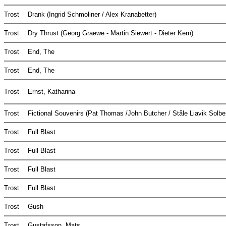
Trost
Drank (Ingrid Schmoliner / Alex Kranabetter)
Trost
Dry Thrust (Georg Graewe - Martin Siewert - Dieter Kern)
Trost
End, The
Trost
End, The
Trost
Ernst, Katharina
Trost
Fictional Souvenirs (Pat Thomas /John Butcher / Ståle Liavik Solb
Trost
Full Blast
Trost
Full Blast
Trost
Full Blast
Trost
Full Blast
Trost
Gush
Trost
Gustafsson, Mats