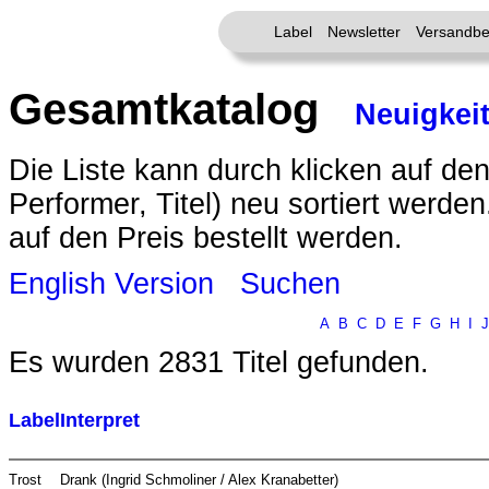
Label
Newsletter
Versandbe
Gesamtkatalog
Neuigkei
Die Liste kann durch klicken auf den
Performer, Titel) neu sortiert werde
auf den Preis bestellt werden.
English Version
Suchen
A
B
C
D
E
F
G
H
I
J
Es wurden 2831 Titel gefunden.
Label
Interpret
Trost
Drank (Ingrid Schmoliner / Alex Kranabetter)